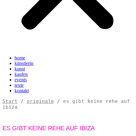
home
künstlerin
kunst
kaufen
events
texte
kontakt
Start
/
originale
/ es gibt keine rehe auf
ibiza
ES GIBT KEINE REHE AUF IBIZA