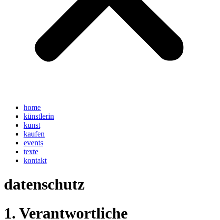
home
künstlerin
kunst
kaufen
events
texte
kontakt
datenschutz
1. Verantwortliche