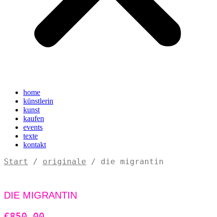
home
künstlerin
kunst
kaufen
events
texte
kontakt
Start
/
originale
/ die migrantin
DIE MIGRANTIN
€
850,00