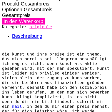
Produkt Gesamtpreis
Optionen Gesamtpreis
Gesamtpreis
die
In den Warenkorb
migrantin
Kategorie:
originale
Menge
Beschreibung
die kunst und ihre preise ist ein thema,
das mich bereits seit längerem beschäftigt.
ich mag es nicht, wenn kunst als aktie
gesehen wird, mit der man spekuliert. kunst
ist leider ein privileg einiger weniger.
vielen bleibt der zugang zu kunstwerken,
die sie berühren aus finanziellen gründen
verwehrt. deshalb habe ich den sozialpreis
ins leben gerufen, um den man sich bewerben
kann. klingt kompliziert, ist es nicht.
wenn du dir ein bild findest, schreib mir
ein
mail
, in dem du mir einen preis nennst,
der für dich leistbar wäre. ich werde