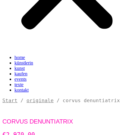
home
künstlerin
kunst
kaufen
events
texte
kontakt
Start
/
originale
/ corvus denuntiatrix
CORVUS DENUNTIATRIX
€
2.970,00