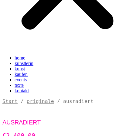
home
künstlerin
kunst
kaufen
events
texte
kontakt
Start
/
originale
/ ausradiert
AUSRADIERT
€
2.400,00