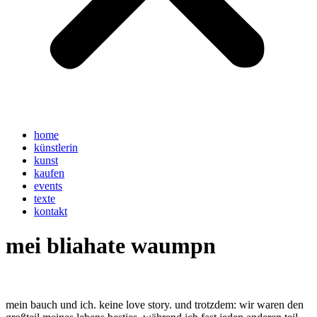
home
künstlerin
kunst
kaufen
events
texte
kontakt
mei bliahate waumpn
mein bauch und ich. keine love story. und trotzdem: wir waren den