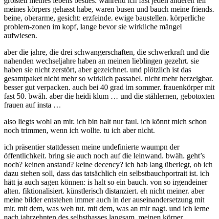
großteil meines lebens besties. während ich fast jeden anderen teil
meines körpers gehasst habe, waren busen und bauch meine friends.
beine, oberarme, gesicht: erzfeinde. ewige baustellen. körperliche
problem-zonen im kopf, lange bevor sie wirkliche mängel
aufwiesen.
aber die jahre, die drei schwangerschaften, die schwerkraft und die
nahenden wechseljahre haben an meinen lieblingen gezehrt. sie
haben sie nicht zerstört, aber gezeichnet. und plötzlich ist das
gesamtpaket nicht mehr so wirklich passabel. nicht mehr herzeigbar.
besser gut verpacken. auch bei 40 grad im sommer. frauenkörper mit
fast 50. bwäh. aber die heidi klum … und die stählernen, gebotoxten
frauen auf insta …
also liegts wohl an mir. ich bin halt nur faul. ich könnt mich schon
noch trimmen, wenn ich wollte. tu ich aber nicht.
ich präsentier stattdessen meine undefinierte waumpn der
öffentlichkeit. bring sie auch noch auf die leinwand. bwäh. geht’s
noch? keinen anstand? keine decency? ich hab lang überlegt, ob ich
dazu stehen soll, dass das tatsächlich ein selbstbauchportrait ist. ich
hätt ja auch sagen können: is halt so ein bauch. von so irgendeiner
alten. fiktionalisiert. künstlerisch distanziert. eh nicht meiner. aber
meine bilder entstehen immer auch in der auseinandersetzung mit
mir. mit dem, was weh tut. mit dem, was an mir nagt. und ich lerne
nach jahrzehnten des selbsthasses langsam, meinen körper