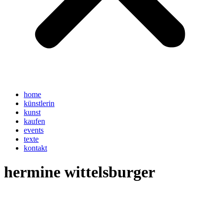
home
künstlerin
kunst
kaufen
events
texte
kontakt
hermine wittelsburger