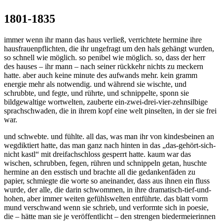
1801-1835
immer wenn ihr mann das haus verließ, verrichtete hermine ihre
hausfrauenpflichten, die ihr ungefragt um den hals gehängt wurden,
so schnell wie möglich. so penibel wie möglich. so, dass der herr
des hauses – ihr mann – nach seiner rückkehr nichts zu meckern
hatte. aber auch keine minute des aufwands mehr. kein gramm
energie mehr als notwendig. und während sie wischte, und
schrubbte, und fegte, und rührte, und schnippelte, sponn sie
bildgewaltige wortwelten, zauberte ein-zwei-drei-vier-zehnsilbige
sprachschwaden, die in ihrem kopf eine welt pinselten, in der sie frei
war.
und schwebte. und fühlte. all das, was man ihr von kindesbeinen an
wegdiktiert hatte, das man ganz nach hinten in das „das-gehört-sich-
nicht kastl“ mit dreifachschloss gesperrt hatte. kaum war das
wischen, schrubben, fegen, rühren und schnippeln getan, huschte
hermine an den esstisch und brachte all die gedankenfäden zu
papier, schmiegte die worte so aneinander, dass aus ihnen ein fluss
wurde, der alle, die darin schwommen, in ihre dramatisch-tief-und-
hohen, aber immer weiten gefühlswelten entführte. das blatt vorm
mund verschwand wenn sie schrieb, und verformte sich in poesie,
die – hätte man sie je veröffentlicht – den strengen biedermeierinnen