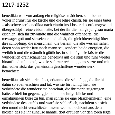
1217-1252
benedikta war von anfang ein religiöses mädchen. still. betend.
voller inbrunst für die kirche und die lehre christi. bis sie eines tages
– als schwester benedikta nach eintritt ins kloster das ordensgewand
übergestülpt – eine vision hatte, bei der ihr die heilige jungfrau maria
erschien, sich ihr zuwandte und die wahrheit offenbarte. die
message: gott und sie seien eine dualität, die gleichberechtigt über
ihre schöpfung, die menschlein, die tierlein, die alle weslein sahen,
deren sohn weder frau noch mann sei, sondern beide energien, die
weiblich und die männlich göttliche, in sich trägt. sie küsste die
wunderlich dreinschauende benedikta auf die stirn und fuhr wieder
hinauf in den himmel, wo sie sich zur rechten gottes setzte und mit
ihm voller stolz das gemeinsam geschaffene wunderwerk
betrachtete.
benedikta sah sich erleuchtet, erkannte die schieflage, die ihr bis
dahin so eben erschien und tat, was sie für richtig hielt. sie
verkündete die wundersame botschaft, die ihr maria zugetragen
hatte, erhielt im gegenzug jedoch nur schräge blicke und
ermahnungen buße zu tun. man schrie sie eine blasphemikerin, eine
verbündete des teufels und warf sie schließlich, nachdem sie sich
den mund nicht verschließen lassen wollte, hochkant aus dem
kloster, das sie ihr zuhause nannte. dort draußen vor den toren legte