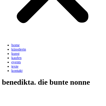
home
künstlerin
kunst
kaufen
events
texte
kontakt
benedikta. die bunte nonne