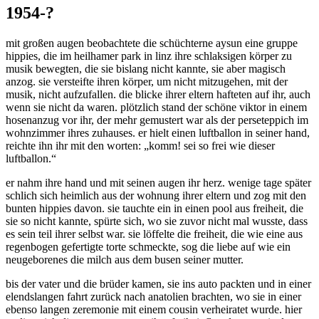
1954-?
mit großen augen beobachtete die schüchterne aysun eine gruppe
hippies, die im heilhamer park in linz ihre schlaksigen körper zu
musik bewegten, die sie bislang nicht kannte, sie aber magisch
anzog. sie versteifte ihren körper, um nicht mitzugehen, mit der
musik, nicht aufzufallen. die blicke ihrer eltern hafteten auf ihr, auch
wenn sie nicht da waren. plötzlich stand der schöne viktor in einem
hosenanzug vor ihr, der mehr gemustert war als der perseteppich im
wohnzimmer ihres zuhauses. er hielt einen luftballon in seiner hand,
reichte ihn ihr mit den worten: „komm! sei so frei wie dieser
luftballon.“
er nahm ihre hand und mit seinen augen ihr herz. wenige tage später
schlich sich heimlich aus der wohnung ihrer eltern und zog mit den
bunten hippies davon. sie tauchte ein in einen pool aus freiheit, die
sie so nicht kannte, spürte sich, wo sie zuvor nicht mal wusste, dass
es sein teil ihrer selbst war. sie löffelte die freiheit, die wie eine aus
regenbogen gefertigte torte schmeckte, sog die liebe auf wie ein
neugeborenes die milch aus dem busen seiner mutter.
bis der vater und die brüder kamen, sie ins auto packten und in einer
elendslangen fahrt zurück nach anatolien brachten, wo sie in einer
ebenso langen zeremonie mit einem cousin verheiratet wurde. hier