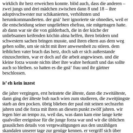
wirklich ihr herz erweichen konnte. blöd auch, dass die anderen –
zwei jungs und drei mädchen zwischen dann 8 und 18 – ihre
adoptivschwester nur schikanierten, verhöhnten und
herumkommandierten. der gnä‘ herr ignorierte sie ohnedies, weil er
die entscheidung seiner ungeliebten ehefrau, nie mitgetragen hatte.
ab dann war sie die von gülderbach, die in der küche der
unliebsamen keifenden köchin alma helfen, ihren brüdern und
schwestern sachen bringen musste, und ihren eltern aus dem weg
gehen sollte, um sie nicht mit ihrer anwesenheit zu stören. dem
leiblichen vater brach das herz, doch sah er sich außerstande
einzuschreiten, war er doch auf die arbeit angewiesen. und die
kleine forza wusste nichts über ihre wahre herkunft und das sollte
auch so bleiben. so hatten es die gnä‘ frau und ihr gärtner
beschlossen.
is’ eh kein inzest
die jahre vergingen, erst heiratete die älteste, dann die zweitälteste,
dann ging der älteste bub nach wien zum studieren, die zweitjüngste
starb an den pocken. übrig blieben der paul mit seinen sechszehn
jahren und die forza mit ihren an diesem punkt zwölf jahren. wir
legen hier an tempo zu, weil das, was dann kam eine lange kette
qualvoller ereignisse für die junge forza war und wir die üblichen
grauslichen details von vergewaltigungen aus den unzähligen
skandalen unserer tage zur genüge kennen. er vergriff sich über