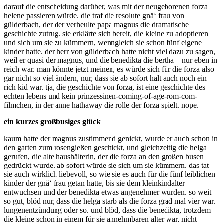
darauf die entscheidung darüber, was mit der neugeborenen forza
helene passieren würde. die traf die resolute gnä‘ frau von
gülderbach, der der verheulte papa magnus die dramatische
geschichte zutrug. sie erklärte sich bereit, die kleine zu adoptieren
und sich um sie zu kümmern, wenngleich sie schon fünf eigene
kinder hatte. der herr von gülderbach hatte nicht viel dazu zu sagen,
weil er quasi der magnus, und die benedikta die bertha – nur eben in
reich war. man könnte jetzt meinen, es würde sich für die forza also
gar nicht so viel ändern, nur, dass sie ab sofort halt auch noch ein
rich kid war. tja, die geschichte von forza, ist eine geschichte des
echten lebens und kein prinzessinen-coming-of-age-rom-com-
filmchen, in der anne hathaway die rolle der forza spielt. nope.
ein kurzes großbusiges glück
kaum hatte der magnus zustimmend genickt, wurde er auch schon in
den garten zum rosengießen geschickt, und gleichzeitig die helga
gerufen, die alte haushälterin, der die forza an den großen busen
gedrückt wurde. ab sofort würde sie sich um sie kümmern. das tat
sie auch wirklich liebevoll, so wie sie es auch für die fünf leiblichen
kinder der gnä‘ frau getan hatte, bis sie dem kleinkindalter
entwuchsen und der benedikta etwas angenehmer wurden. so weit
so gut, blöd nur, dass die helga starb als die forza grad mal vier war.
lungenentzündung oder so. und blöd, dass die benedikta, trotzdem
die kleine schon in einem für sie annehmbaren alter war, nicht