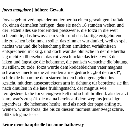
forza maggiore
| höhere Gewalt
forzas geburt verlangte der mutter bertha einen gewaltigen kraftakt
ab. einen dermaßen heftigen, dass sie nach 18 stunden wehen und
der letzten alles sie fordernden presswehe, die forza in die welt
schleuderte, das bewusstsein verlor und das kräftige erstgeborene
nie zu sehen bekommen sollte. das zimmer war dunkel, weil es spät
nachts war und die beleuchtung ihren ärmlichen verhältnissen
entsprechend mickrig. und doch war die blutlache in der die bertha
lag nicht zu übersehen. das rot verschluckte das letzte weiß der
laken und ängstigte die hebamme, die panisch versuchte die blutung
zu stillen, zu tode. forza wurde dem kreidebleichen vater magnus
schwarzschneck in die zitternden arme gedrückt. „hol den arzt!“,
schrie die hebamme dem starren in den boden genagelten ins
gesicht. mit dem ausgestrecktem arm in richtung tür beorderte sie ihn
nach draußen in die laue frühlingsnacht. der magnus wie
ferngesteuert. die forza eingewickelt und schrill brüllend. als der arzt
kam, war’s zu spät. die mama bereits auf dem weg ins jenseitige
irgendwas. die hebamme heulte. und als noch der papa anfing zu
weinen, wurde forza, die bis zu diesem moment unentwegt schrie,
plötzlich ganz leise.
keine neue hauptrolle für anne hathaway