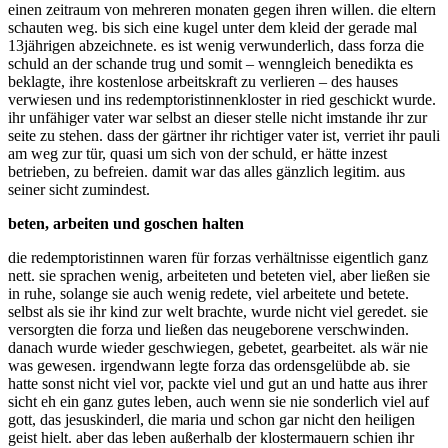
einen zeitraum von mehreren monaten gegen ihren willen. die eltern
schauten weg. bis sich eine kugel unter dem kleid der gerade mal
13jährigen abzeichnete. es ist wenig verwunderlich, dass forza die
schuld an der schande trug und somit – wenngleich benedikta es
beklagte, ihre kostenlose arbeitskraft zu verlieren – des hauses
verwiesen und ins redemptoristinnenkloster in ried geschickt wurde.
ihr unfähiger vater war selbst an dieser stelle nicht imstande ihr zur
seite zu stehen. dass der gärtner ihr richtiger vater ist, verriet ihr pauli
am weg zur tür, quasi um sich von der schuld, er hätte inzest
betrieben, zu befreien. damit war das alles gänzlich legitim. aus
seiner sicht zumindest.
beten, arbeiten und goschen halten
die redemptoristinnen waren für forzas verhältnisse eigentlich ganz
nett. sie sprachen wenig, arbeiteten und beteten viel, aber ließen sie
in ruhe, solange sie auch wenig redete, viel arbeitete und betete.
selbst als sie ihr kind zur welt brachte, wurde nicht viel geredet. sie
versorgten die forza und ließen das neugeborene verschwinden.
danach wurde wieder geschwiegen, gebetet, gearbeitet. als wär nie
was gewesen. irgendwann legte forza das ordensgelübde ab. sie
hatte sonst nicht viel vor, packte viel und gut an und hatte aus ihrer
sicht eh ein ganz gutes leben, auch wenn sie nie sonderlich viel auf
gott, das jesuskinderl, die maria und schon gar nicht den heiligen
geist hielt. aber das leben außerhalb der klostermauern schien ihr