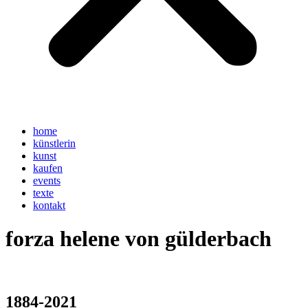
home
künstlerin
kunst
kaufen
events
texte
kontakt
forza helene von gülderbach
1884-2021