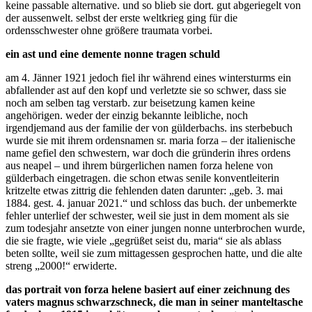
keine passable alternative. und so blieb sie dort. gut abgeriegelt von
der aussenwelt. selbst der erste weltkrieg ging für die
ordensschwester ohne größere traumata vorbei.
ein ast und eine demente nonne tragen schuld
am 4. Jänner 1921 jedoch fiel ihr während eines wintersturms ein
abfallender ast auf den kopf und verletzte sie so schwer, dass sie
noch am selben tag verstarb. zur beisetzung kamen keine
angehörigen. weder der einzig bekannte leibliche, noch
irgendjemand aus der familie der von gülderbachs. ins sterbebuch
wurde sie mit ihrem ordensnamen sr. maria forza – der italienische
name gefiel den schwestern, war doch die gründerin ihres ordens
aus neapel – und ihrem bürgerlichen namen forza helene von
gülderbach eingetragen. die schon etwas senile konventleiterin
kritzelte etwas zittrig die fehlenden daten darunter: „geb. 3. mai
1884. gest. 4. januar 2021.“ und schloss das buch. der unbemerkte
fehler unterlief der schwester, weil sie just in dem moment als sie
zum todesjahr ansetzte von einer jungen nonne unterbrochen wurde,
die sie fragte, wie viele „gegrüßet seist du, maria“ sie als ablass
beten sollte, weil sie zum mittagessen gesprochen hatte, und die alte
streng „2000!“ erwiderte.
das portrait von forza helene basiert auf einer zeichnung des
vaters magnus schwarzschneck, die man in seiner manteltasche