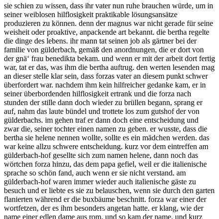
sie schien zu wissen, dass ihr vater nun ruhe brauchen würde, um in
seiner weiblosen hilflosigkeit praktikable lösungsansätze
produzieren zu können. denn der magnus war nicht gerade für seine
weisheit oder proaktive, anpackende art bekannt. die bertha regelte
die dinge des lebens. ihr mann tat seinen job als gärtner bei der
familie von gülderbach, gemäß den anordnungen, die er dort von
der gnä‘ frau benedikta bekam. und wenn er mit der arbeit dort fertig
war, tat er das, was ihm die bertha auftrug. den werten lesenden mag
an dieser stelle klar sein, dass forzas vater an diesem punkt schwer
überfordert war. nachdem ihm kein hilfreicher gedanke kam, er in
seiner überbordenden hilflosigkeit ertrank und die forza nach
stunden der stille dann doch wieder zu brüllen begann, sprang er
auf, nahm das laute bündel und trottete los zum gutshof der von
gülderbachs. im gehen traf er dann doch eine entscheidung und
zwar die, seiner tochter einen namen zu geben. er wusste, dass die
bertha sie helene nennen wollte, sollte es ein mädchen werden. das
war keine allzu schwere entscheidung. kurz vor dem eintreffen am
gülderbach-hof gesellte sich zum namen helene, dann noch das
wörtchen forza hinzu, das dem papa gefiel, weil er die italienische
sprache so schön fand, auch wenn er sie nicht verstand. am
gülderbach-hof waren immer wieder auch italienische gäste zu
besuch und er liebte es sie zu belauschen, wenn sie durch den garten
flanierten während er die buxbäume beschnitt. forza war einer der
wortfetzen, der es ihm besonders angetan hatte. er klang, wie der
name einer edlen dame aus rom. und so kam der name. und kurz