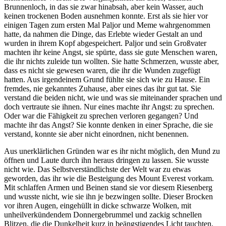
Brunnenloch, in das sie zwar hinabsah, aber kein Wasser, auch
keinen trockenen Boden ausnehmen konnte. Erst als sie hier vor
einigen Tagen zum ersten Mal Paljor und Meme wahrgenommen
hatte, da nahmen die Dinge, das Erlebte wieder Gestalt an und
wurden in ihrem Kopf abgespeichert. Paljor und sein Großvater
machten ihr keine Angst, sie spürte, dass sie gute Menschen waren,
die ihr nichts zuleide tun wollten. Sie hatte Schmerzen, wusste aber,
dass es nicht sie gewesen waren, die ihr die Wunden zugefügt
hatten. Aus irgendeinem Grund fühlte sie sich wie zu Hause. Ein
fremdes, nie gekanntes Zuhause, aber eines das ihr gut tat. Sie
verstand die beiden nicht, wie und was sie miteinander sprachen und
doch vertraute sie ihnen. Nur eines machte ihr Angst: zu sprechen.
Oder war die Fähigkeit zu sprechen verloren gegangen? Und
machte ihr das Angst? Sie konnte denken in einer Sprache, die sie
verstand, konnte sie aber nicht einordnen, nicht benennen.
Aus unerklärlichen Gründen war es ihr nicht möglich, den Mund zu
öffnen und Laute durch ihn heraus dringen zu lassen. Sie wusste
nicht wie. Das Selbstverständlichste der Welt war zu etwas
geworden, das ihr wie die Besteigung des Mount Everest vorkam.
Mit schlaffen Armen und Beinen stand sie vor diesem Riesenberg
und wusste nicht, wie sie ihn je bezwingen sollte. Dieser Brocken
vor ihren Augen, eingehüllt in dicke schwarze Wolken, mit
unheilverkündendem Donnergebrummel und zackig schnellen
Blitzen, die die Dunkelheit kurz in beängstigendes Licht tauchten.