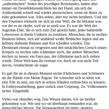
„authentischen“ Seiten des jeweiligen Reiselandes, hatten aber
immer ein Desinfektionstüchlein bei der Hand, um sich die
Authentizität schnell mal wieder abzuwischen, wenn sie ihnen zu
nahe gekommen war. Alles sehen, aber nur nichts berühren. Und mit
den Touristen erinnerte sie sich an eine Welt, die ihr bekannt war,
vor der es sie ekelte, weil sie so steril war. Es war die Welt der
Sagrotan-Elite, die es sich zum Ziel gesetzt hatte, jedes bakterielle
Lebewesen in ihrem Umkreis zu zerstören. Menschen, die in sterilen
Bunkern lebten, sich auf strahlend weiße Betttücher legten und am
liebsten duftende Blumen statt Kot scheißen würden. Das
Deodorant einmal zu vergessen und den tatsächlichen Geruch seines
Körpers zu riechen oder schlimmer noch, ihn andere Menschen
riechen zu lassen: ein Faux-pas, der Albträume nach sich ziehen
würde. Diese Welt kam ihr vertraut vor, doch sie war nicht Teil
davon, verabscheute sie sogar.
Es gab für sie in diesem Moment nichts Ehrlicheres und Schöneres
als die Hände von Meme Rigzin. Sie wünschte sich so klein wie
eine Elfe zu sein, um sich in seinen Händen verkriechen zu können.
In Embryonalstellung, ganz zurück zum Ursprung. Zu. Vollkommen
sicher. Eingehüllt.
Vieles war ohnedies weg. Das Wissen darum, wie sie hierher
gekommen war. Wie und wo sie überhaupt entstanden war, als
menschliches Wesen. Die Vergangenheit ein tiefes, dunkles