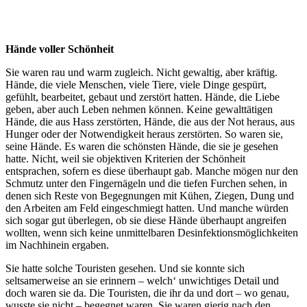
Hände voller Schönheit
Sie waren rau und warm zugleich. Nicht gewaltig, aber kräftig.
Hände, die viele Menschen, viele Tiere, viele Dinge gespürt,
gefühlt, bearbeitet, gebaut und zerstört hatten. Hände, die Liebe
geben, aber auch Leben nehmen können. Keine gewalttätigen
Hände, die aus Hass zerstörten, Hände, die aus der Not heraus, aus
Hunger oder der Notwendigkeit heraus zerstörten. So waren sie,
seine Hände. Es waren die schönsten Hände, die sie je gesehen
hatte. Nicht, weil sie objektiven Kriterien der Schönheit
entsprachen, sofern es diese überhaupt gab. Manche mögen nur den
Schmutz unter den Fingernägeln und die tiefen Furchen sehen, in
denen sich Reste von Begegnungen mit Kühen, Ziegen, Dung und
den Arbeiten am Feld eingeschmiegt hatten. Und manche würden
sich sogar gut überlegen, ob sie diese Hände überhaupt angreifen
wollten, wenn sich keine unmittelbaren Desinfektionsmöglichkeiten
im Nachhinein ergaben.
Sie hatte solche Touristen gesehen. Und sie konnte sich
seltsamerweise an sie erinnern – welch‘ unwichtiges Detail und
doch waren sie da. Die Touristen, die ihr da und dort – wo genau,
wusste sie nicht – begegnet waren. Sie waren gierig nach den