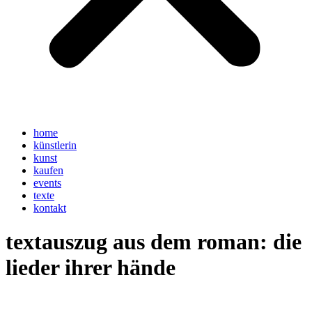
home
künstlerin
kunst
kaufen
events
texte
kontakt
textauszug aus dem roman: die
lieder ihrer hände