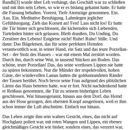
Bandh[3] wurde über Leh verhängt, das Geschäft war zu schließen
und mit ihm sein Leben, so wie er es bislang gekannt hatte. Er hatte
die Fassung behalten. Vorerst. Tiefe Atemzüge genommen. Ein.
Aus. Ein. Meditative Beruhigung. Lahmlegen jeglicher
Gefühlsregung. Zieh das Korsett an! Fest! Lass nicht los! Er hatte
die Tür hinter sich geschlossen, die kichernden sich Liebenden,
Turtelnden hinter sich gelassen. Bleib draußen, Du Unding, Du
Zerstörer des Lebens! Entgleise nicht! Ruhe! Ruhe! Stille. Und
dann: Das Bügeleisen, das für seine perfekten Hemden
verantwortlich war, in seiner Hand, ein Satz und das teure Porzellan-
Set – der Stolz des Hauses – war mit einem Mal zerstört worden.
Durch ihn, durch seine Wut, in tausend Stücken am Boden. Das
schöne, teure Porzellan! Das, das seine wertlosen Lippen nie hatte
zu spüren bekommen. Nur die Münder der respektvollen, hohen
Gäste, der würdevollen Lamas hatten die goldumrandeten Ränder
der Tassen berührt. Noch bevor seine Frau aufgrund des plötzlichen
Lärms das Haus betreten hatte, war er fort. Nicht nachdenkend hatte
er Reißaus genommen, die Tür zu seinem bisherigen Leben
geschlossen. War hinausgerannt, hinaus aus dem Dorf, das Hemd
aus der Hose gezogen, den obersten Knopf ausgerissen, weil er ihm
schon immer die Luft abschnürte. Einfach nur hinaus.
Das Leben zeigte ihm sein wahres Gesicht, eines, das nicht auf
Hochglanz poliert war, mit roten Wangen und Lippen, ein ebenes
gleichmäßiges Gesicht wie bisher, sondern eines, das verzerrt war,