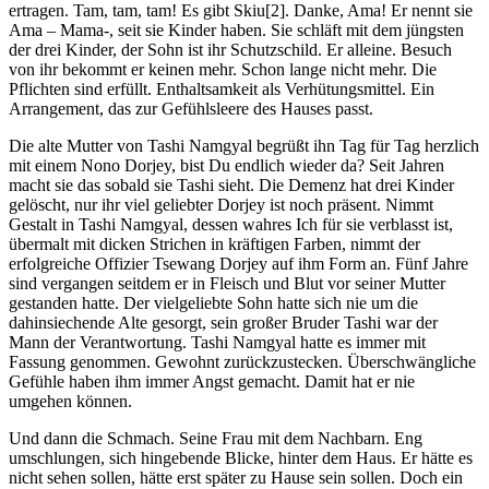
ertragen. Tam, tam, tam! Es gibt Skiu[2]. Danke, Ama! Er nennt sie
Ama – Mama-, seit sie Kinder haben. Sie schläft mit dem jüngsten
der drei Kinder, der Sohn ist ihr Schutzschild. Er alleine. Besuch
von ihr bekommt er keinen mehr. Schon lange nicht mehr. Die
Pflichten sind erfüllt. Enthaltsamkeit als Verhütungsmittel. Ein
Arrangement, das zur Gefühlsleere des Hauses passt.
Die alte Mutter von Tashi Namgyal begrüßt ihn Tag für Tag herzlich
mit einem Nono Dorjey, bist Du endlich wieder da? Seit Jahren
macht sie das sobald sie Tashi sieht. Die Demenz hat drei Kinder
gelöscht, nur ihr viel geliebter Dorjey ist noch präsent. Nimmt
Gestalt in Tashi Namgyal, dessen wahres Ich für sie verblasst ist,
übermalt mit dicken Strichen in kräftigen Farben, nimmt der
erfolgreiche Offizier Tsewang Dorjey auf ihm Form an. Fünf Jahre
sind vergangen seitdem er in Fleisch und Blut vor seiner Mutter
gestanden hatte. Der vielgeliebte Sohn hatte sich nie um die
dahinsiechende Alte gesorgt, sein großer Bruder Tashi war der
Mann der Verantwortung. Tashi Namgyal hatte es immer mit
Fassung genommen. Gewohnt zurückzustecken. Überschwängliche
Gefühle haben ihm immer Angst gemacht. Damit hat er nie
umgehen können.
Und dann die Schmach. Seine Frau mit dem Nachbarn. Eng
umschlungen, sich hingebende Blicke, hinter dem Haus. Er hätte es
nicht sehen sollen, hätte erst später zu Hause sein sollen. Doch ein