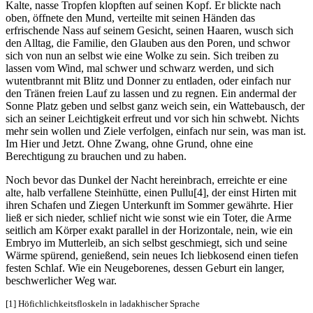
Kalte, nasse Tropfen klopften auf seinen Kopf. Er blickte nach
oben, öffnete den Mund, verteilte mit seinen Händen das
erfrischende Nass auf seinem Gesicht, seinen Haaren, wusch sich
den Alltag, die Familie, den Glauben aus den Poren, und schwor
sich von nun an selbst wie eine Wolke zu sein. Sich treiben zu
lassen vom Wind, mal schwer und schwarz werden, und sich
wutentbrannt mit Blitz und Donner zu entladen, oder einfach nur
den Tränen freien Lauf zu lassen und zu regnen. Ein andermal der
Sonne Platz geben und selbst ganz weich sein, ein Wattebausch, der
sich an seiner Leichtigkeit erfreut und vor sich hin schwebt. Nichts
mehr sein wollen und Ziele verfolgen, einfach nur sein, was man ist.
Im Hier und Jetzt. Ohne Zwang, ohne Grund, ohne eine
Berechtigung zu brauchen und zu haben.
Noch bevor das Dunkel der Nacht hereinbrach, erreichte er eine
alte, halb verfallene Steinhütte, einen Pullu[4], der einst Hirten mit
ihren Schafen und Ziegen Unterkunft im Sommer gewährte. Hier
ließ er sich nieder, schlief nicht wie sonst wie ein Toter, die Arme
seitlich am Körper exakt parallel in der Horizontale, nein, wie ein
Embryo im Mutterleib, an sich selbst geschmiegt, sich und seine
Wärme spürend, genießend, sein neues Ich liebkosend einen tiefen
festen Schlaf. Wie ein Neugeborenes, dessen Geburt ein langer,
beschwerlicher Weg war.
[1] Höfichlichkeitsfloskeln in ladakhischer Sprache