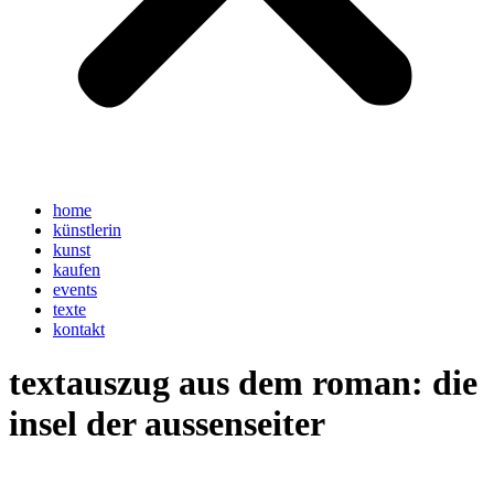
home
künstlerin
kunst
kaufen
events
texte
kontakt
textauszug aus dem roman: die
insel der aussenseiter