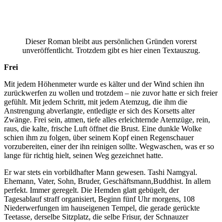
Dieser Roman bleibt aus persönlichen Gründen vorerst
unveröffentlicht. Trotzdem gibt es hier einen Textauszug.
Frei
Mit jedem Höhenmeter wurde es kälter und der Wind schien ihn
zurückwerfen zu wollen und trotzdem – nie zuvor hatte er sich freier
gefühlt. Mit jedem Schritt, mit jedem Atemzug, die ihm die
Anstrengung abverlangte, entledigte er sich des Korsetts alter
Zwänge. Frei sein, atmen, tiefe alles erleichternde Atemzüge, rein,
raus, die kalte, frische Luft öffnet die Brust. Eine dunkle Wolke
schien ihm zu folgen, über seinem Kopf einen Regenschauer
vorzubereiten, einer der ihn reinigen sollte. Wegwaschen, was er so
lange für richtig hielt, seinen Weg gezeichnet hatte.
Er war stets ein vorbildhafter Mann gewesen. Tashi Namgyal.
Ehemann, Vater, Sohn, Bruder, Geschäftsmann,Buddhist. In allem
perfekt. Immer geregelt. Die Hemden glatt gebügelt, der
Tagesablauf straff organisiert, Beginn fünf Uhr morgens, 108
Niederwerfungen im hauseigenen Tempel, die gerade gerückte
Teetasse, derselbe Sitzplatz, die selbe Frisur, der Schnauzer