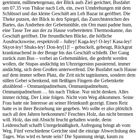
getrimmt, millimetergenau, der Blick aufs Ziel gerichtet, Busfahrt
um 07.35 von Thikse nach Leh, ein, zwei Umdrehungen mit dem
Schlüssel und das kleine Geschäft am Leh Bazar ist geöffnet. Die
Theke putzen, der Blick in den Spiegel, das Zurechtstreichen des
Bartes, das Andrehen der Gebetsmühle, ein Om mani padme hum,
eine Tasse Tee aus der zu Hause vorbereiteten Thermoskanne, das
Geschäft geöffnet. Die freundlichen Blicke, die höfliche
Ausdrucksweise, respektvoll – Julley! Kaga-ley! O-ley! Kasa-ley!
Skyot-ley! Shuks-ley! Don-ley[1]! – gebuckelt, gebeugt, Rückgrat
krankmachend in der Beuge bis das Geschäft schließt. Der Gang
zurück zum Bus – vorbei an Gebetsmühlen, die gedreht werden
wollen, die Stupas andächtig im Uhrzeigersinn passierend, immer
andächtig, sich dem Großen unterwerfend. Die Busfahrt nach Hause
auf dem immer selben Platz, die Zeit nicht tagträumen, sondern dem
stillen Gebet schenkend, mit fleißigen Fingern die Gebetskette
abzählend – Ommanipadmehum, Ommanipadmehum,
Ommanipadmehum … bis nach Thikse. Nur nicht denken. Alles
immer richtig. Der Linie folgen. Nicht vom Weg abkommen. Seine
Frau hatte nie Interesse an seiner Heimkunft gezeigt. Einen Reiz
hatte es in ihrer Beziehung nie gegeben. Wo sollte er also plötzlich
nach all den Jahren herkommen? Feuchtes Holz, das nicht brennen
will. Holz, das mit Absicht feucht gehalten wurde, denn
Leidenschaft schafft Unregelmäßigkeit, Aufregung bringt ab vom
Weg. Fünf verschiedene Gerichte sind die einzige Abwechslung des
Tages. Was wird es heute sein? Die Spannung steigt, kaum zu