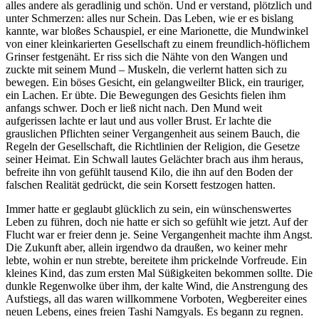
alles andere als geradlinig und schön. Und er verstand, plötzlich und
unter Schmerzen: alles nur Schein. Das Leben, wie er es bislang
kannte, war bloßes Schauspiel, er eine Marionette, die Mundwinkel
von einer kleinkarierten Gesellschaft zu einem freundlich-höflichem
Grinser festgenäht. Er riss sich die Nähte von den Wangen und
zuckte mit seinem Mund – Muskeln, die verlernt hatten sich zu
bewegen. Ein böses Gesicht, ein gelangweilter Blick, ein trauriger,
ein Lachen. Er übte. Die Bewegungen des Gesichts fielen ihm
anfangs schwer. Doch er ließ nicht nach. Den Mund weit
aufgerissen lachte er laut und aus voller Brust. Er lachte die
grauslichen Pflichten seiner Vergangenheit aus seinem Bauch, die
Regeln der Gesellschaft, die Richtlinien der Religion, die Gesetze
seiner Heimat. Ein Schwall lautes Gelächter brach aus ihm heraus,
befreite ihn von gefühlt tausend Kilo, die ihn auf den Boden der
falschen Realität gedrückt, die sein Korsett festzogen hatten.
Immer hatte er geglaubt glücklich zu sein, ein wünschenswertes
Leben zu führen, doch nie hatte er sich so gefühlt wie jetzt. Auf der
Flucht war er freier denn je. Seine Vergangenheit machte ihm Angst.
Die Zukunft aber, allein irgendwo da draußen, wo keiner mehr
lebte, wohin er nun strebte, bereitete ihm prickelnde Vorfreude. Ein
kleines Kind, das zum ersten Mal Süßigkeiten bekommen sollte. Die
dunkle Regenwolke über ihm, der kalte Wind, die Anstrengung des
Aufstiegs, all das waren willkommene Vorboten, Wegbereiter eines
neuen Lebens, eines freien Tashi Namgyals. Es begann zu regnen.