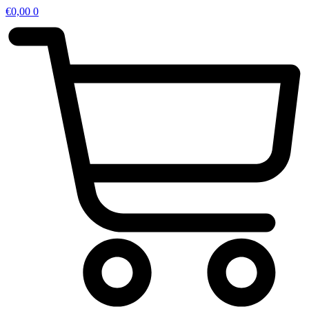
€
0,00
0